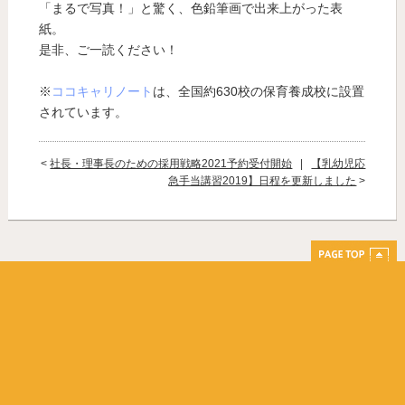
「まるで写真！」と驚く、色鉛筆画で出来上がった表
紙。
是非、ご一読ください！
※
ココキャリノート
は、全国約630校の保育養成校に設置
されています。
<
社長・理事長のための採用戦略2021予約受付開始
|
【乳幼児応
急手当講習2019】日程を更新しました
>