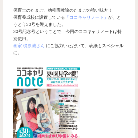
保育士のたまご、幼稚園教諭のたまごの強い味方！
保育養成校に設置している
「ココキャリノート」
が、と
うとう30号を迎えました。
30号記念号ということで…今回のココキャリノートは特
別使用。
画家 梶原誠さん
にご協力いただいて、表紙もスペシャル
に。