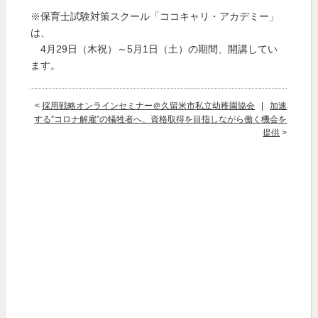
※保育士試験対策スクール「ココキャリ・アカデミー」
は、
4月29日（木祝）～5月1日（土）の期間、開講してい
ます。
<
採用戦略オンラインセミナー＠久留米市私立幼稚園協会
|
加速
する”コロナ解雇”の犠牲者へ、資格取得を目指しながら働く機会を
提供
>